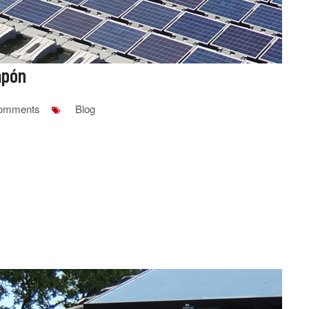
apón
omments
Blog