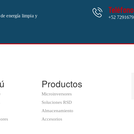
Teléfono
 de energía limpia y
+52 7291679
ú
Productos
e
Microinversores
s
Soluciones RSD
Almacenamiento
dores
Accesorios