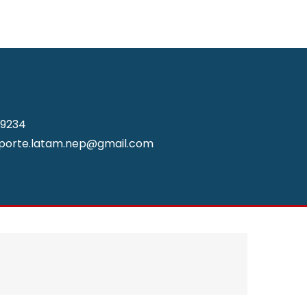
79234
porte.latam.nep@gmail.com