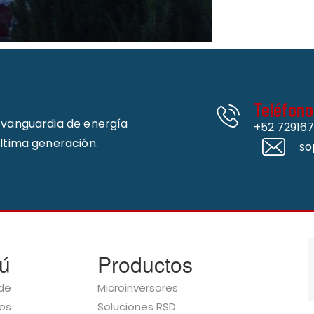
Teléfono
e vanguardia de energía
+52 72916
última generación.
so
ú
Productos
de
Microinversores
os
Soluciones RSD